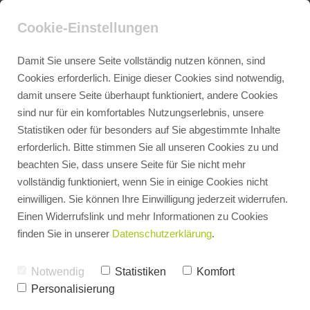
Cookie-Einstellungen
Damit Sie unsere Seite vollständig nutzen können, sind
Cookies erforderlich. Einige dieser Cookies sind notwendig,
damit unsere Seite überhaupt funktioniert, andere Cookies
Impressum
sind nur für ein komfortables Nutzungserlebnis, unsere
Statistiken oder für besonders auf Sie abgestimmte Inhalte
erforderlich. Bitte stimmen Sie all unseren Cookies zu und
Angaben gemäß § 5 TMG
beachten Sie, dass unsere Seite für Sie nicht mehr
vollständig funktioniert, wenn Sie in einige Cookies nicht
einwilligen. Sie können Ihre Einwilligung jederzeit widerrufen.
Fliesen May GmbH & Co. KG
Einen Widerrufslink und mehr Informationen zu Cookies
finden Sie in unserer
Datenschutzerklärung
.
Geschäftsführer Sven May
Erlenweg 3
Notwendig
Statistiken
Komfort
96164 Kemmern
Personalisierung