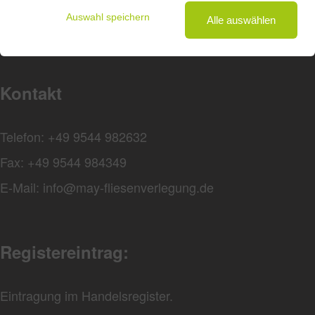
Auswahl speichern
Alle auswählen
Steuernummer: 207/248/70512
Kontakt
Telefon: +49 9544 982632
Fax: +49 9544 984349
E-Mail: info@may-fliesenverlegung.de
Registereintrag:
Eintragung im Handelsregister.